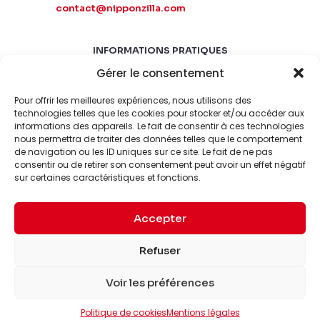
contact@nipponzilla.com
INFORMATIONS PRATIQUES
Gérer le consentement
MARDI-SAMEDI
10:00 - 18:00
Pour offrir les meilleures expériences, nous utilisons des
LUNDI-DIMANCHE
technologies telles que les cookies pour stocker et/ou accéder aux
informations des appareils. Le fait de consentir à ces technologies
FERMÉ
nous permettra de traiter des données telles que le comportement
de navigation ou les ID uniques sur ce site. Le fait de ne pas
consentir ou de retirer son consentement peut avoir un effet négatif
sur certaines caractéristiques et fonctions.
Accepter
© 2026 Nipponzilla. Tous
Mentions
Refuser
droits réservés.
légales
Voir les préférences
Politique de cookies
Mentions légales