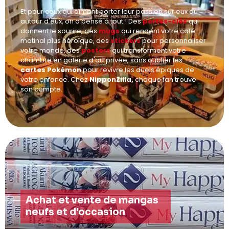
Et pour ceux qui aiment porter leur passion sur eux ou
autour d'eux, on a pensé à tout ! Des
portes-clés
qui
donnent le sourire, des
mugs
qui rendent votre café
matinal plus héroïque, des
stickers
pour personnaliser
votre monde, des
posters
qui transforment votre
chambre en galerie d'art privée, sans oublier les
cartes Pokémon
pour revivre les duels épiques de
votre enfance. Chez
NipponZilla,
chaque fan trouve
son compte.
Achat et vente de mangas
neufs et d'occasion