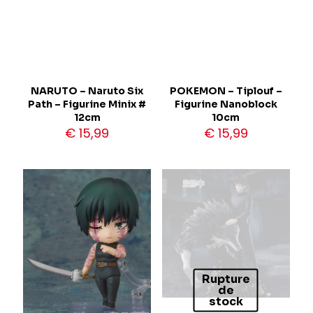
NARUTO – Naruto Six
POKEMON – Tiplouf –
Path – Figurine Minix #
Figurine Nanoblock
12cm
10cm
€
15,99
€
15,99
Rupture
de
stock