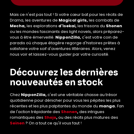
Mais ce n'est pas tout ! Si votre cœur bat pour les récits de
Drama, les aventures de
Magical girls,
les combats de
Mecha,
les explorations
d'Isekai,
les frissons du
Shonen
ou les mondes fascinants des light novels, alors préparez-
vous à être émerveillé.
NipponZilla,
c'est votre coin de
paradis où chaque étagère regorge d'histoires prêtes à
satisfaire votre soif d'aventures littéraires. Alors, venez
nous voir et laissez-vous guider par votre curiosité.
Découvrez les dernières
nouveautés en stock
Chez
NipponZilla,
c'est une véritable chasse au trésor
quotidienne pour dénicher pour vous les pépites les plus
récentes et les plus palpitantes du monde du
manga.
Fan
de l'action trépidante des
Shonen
,
des intrigues
romantiques des
Shojo
,
ou des récits plus matures des
Seinen
? On a tout ce qu'il vous faut !