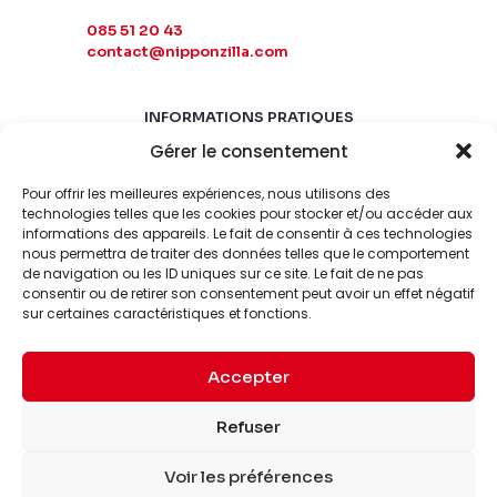
085 51 20 43
contact@nipponzilla.com
INFORMATIONS PRATIQUES
Gérer le consentement
MARDI-SAMEDI
10:00 - 18:00
Pour offrir les meilleures expériences, nous utilisons des
LUNDI-DIMANCHE
technologies telles que les cookies pour stocker et/ou accéder aux
informations des appareils. Le fait de consentir à ces technologies
FERMÉ
nous permettra de traiter des données telles que le comportement
de navigation ou les ID uniques sur ce site. Le fait de ne pas
consentir ou de retirer son consentement peut avoir un effet négatif
sur certaines caractéristiques et fonctions.
Accepter
© 2026 Nipponzilla. Tous
Mentions
Refuser
droits réservés.
légales
Voir les préférences