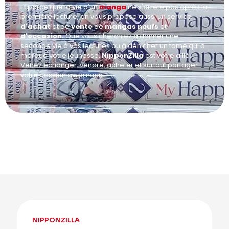
Et parce que la vie d'un
manga
ne s'arrête pas après la
première lecture, on vous propose aussi un service
d'achat
et de
vente
de
mangas neufs
et
d'occasion.
Que vous cherchiez à donner une
seconde vie à vos lectures ou à dénicher un tome qui a
marqué votre jeunesse,
NipponZilla
est votre allié.
Venez échanger, vendre, acheter et surtout partager
votre passion avec nous.
NIPPONZILLA