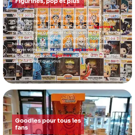
Figurines, pop et plus
Vous êtes collectionneur ou simplement à la recherche
d'une figurine de votre personnage préféré ? Vous, les
chasseurs de trésors et les amoureux de
figurines
,
préparez-vous à explorer notre caverne d'Ali Baba. Que
vous soyez à la quête de la réplique parfaite de votre
héros de toujours ou que vous aimiez simplement
égayer votre bureau avec une
pop coloré
, notre
espace regorge de
figurines
et de petites merveilles
qui n'attendent que vous.
Goodies pour tous les
fans