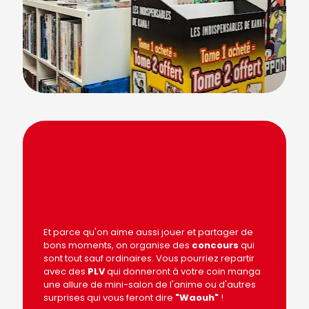
Et parce qu'on aime aussi jouer et partager de
bons moments, on organise des
concours
qui
sont tout sauf ordinaires. Vous pourriez repartir
avec des
PLV
qui donneront à votre coin manga
une allure de mini-salon de l'anime ou d'autres
surprises qui vous feront dire
"Waouh"
!