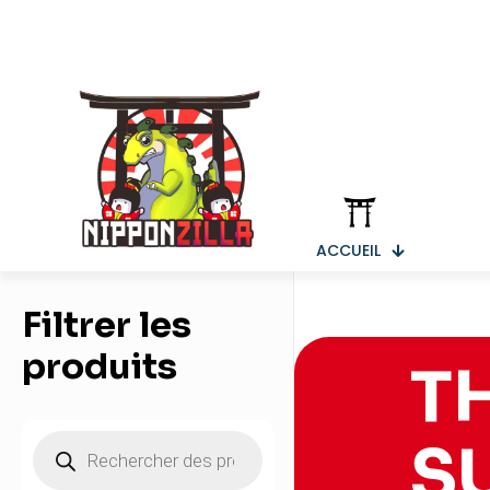
ACCUEIL
Filtrer les
produits
T
Recherche
S
de
produits