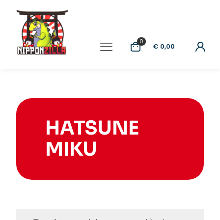
0
€ 0,00
HATSUNE
MIKU