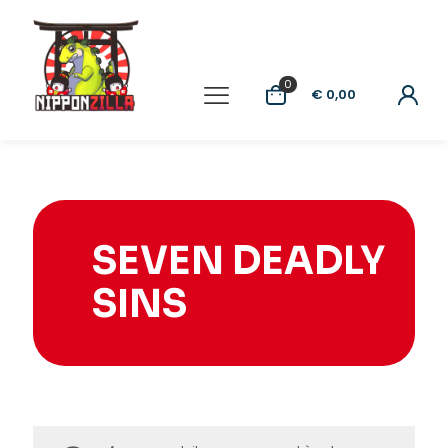
0
€ 0,00
SEVEN DEADLY
SINS