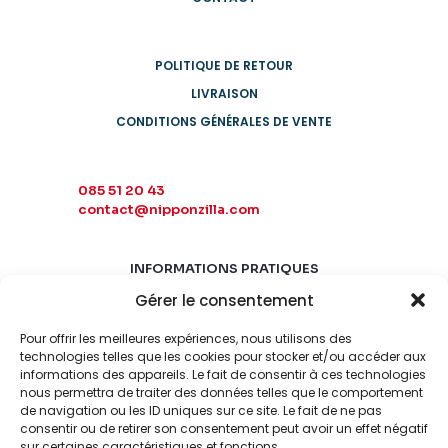
POLITIQUE DE RETOUR
LIVRAISON
CONDITIONS GÉNÉRALES DE VENTE
085 51 20 43
contact@nipponzilla.com
INFORMATIONS PRATIQUES
Gérer le consentement
MARDI-SAMEDI
10:00 - 18:00
Pour offrir les meilleures expériences, nous utilisons des
LUNDI-DIMANCHE
technologies telles que les cookies pour stocker et/ou accéder aux
informations des appareils. Le fait de consentir à ces technologies
FERMÉ
nous permettra de traiter des données telles que le comportement
de navigation ou les ID uniques sur ce site. Le fait de ne pas
consentir ou de retirer son consentement peut avoir un effet négatif
sur certaines caractéristiques et fonctions.