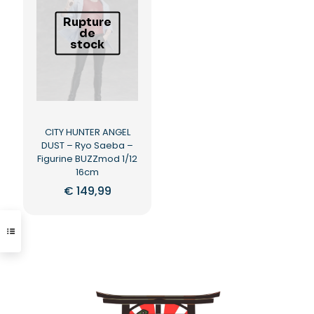
Rupture
de
stock
CITY HUNTER ANGEL
DUST – Ryo Saeba –
Figurine BUZZmod 1/12
16cm
€
149,99