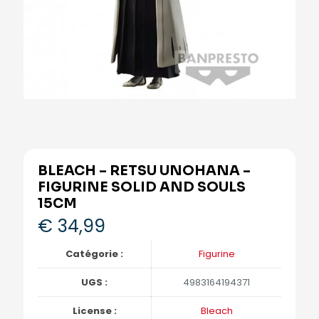
BLEACH – RETSU UNOHANA –
FIGURINE SOLID AND SOULS
15CM
€
34,99
Catégorie :
Figurine
UGS :
4983164194371
License :
Bleach