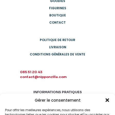
GOODIES
FIGURINES
BOUTIQUE
CONTACT
POLITIQUE DE RETOUR
LIVRAISON
CONDITIONS GÉNÉRALES DE VENTE
085 51 20 43
contact@nipponzilla.com
INFORMATIONS PRATIQUES
Gérer le consentement
MARDI-SAMEDI
10:00 - 18:00
Pour offrir les meilleures expériences, nous utilisons des
LUNDI-DIMANCHE
technologies telles que les cookies pour stocker et/ou accéder aux