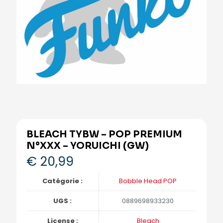
BLEACH TYBW – POP PREMIUM
N°XXX – YORUICHI (GW)
€
20,99
Catégorie :
Bobble Head POP
UGS :
0889698933230
License :
Bleach