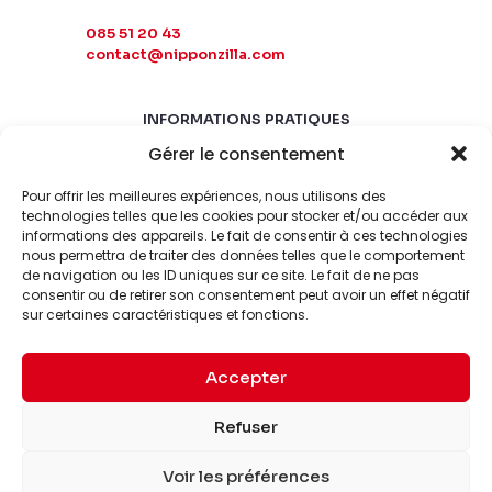
085 51 20 43
contact@nipponzilla.com
INFORMATIONS PRATIQUES
Gérer le consentement
MARDI-SAMEDI
10:00 - 18:00
Pour offrir les meilleures expériences, nous utilisons des
LUNDI-DIMANCHE
technologies telles que les cookies pour stocker et/ou accéder aux
FERMÉ
informations des appareils. Le fait de consentir à ces technologies
nous permettra de traiter des données telles que le comportement
de navigation ou les ID uniques sur ce site. Le fait de ne pas
consentir ou de retirer son consentement peut avoir un effet négatif
sur certaines caractéristiques et fonctions.
Accepter
© 2026 Nipponzilla. Tous
Mentions
Refuser
droits réservés.
légales
Voir les préférences