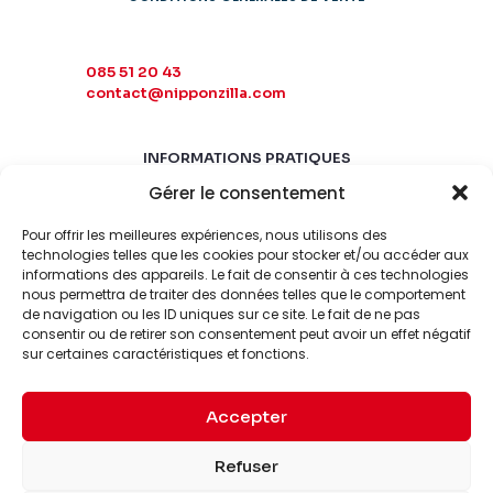
085 51 20 43
contact@nipponzilla.com
INFORMATIONS PRATIQUES
Gérer le consentement
MARDI-SAMEDI
10:00 - 18:00
Pour offrir les meilleures expériences, nous utilisons des
LUNDI-DIMANCHE
technologies telles que les cookies pour stocker et/ou accéder aux
informations des appareils. Le fait de consentir à ces technologies
FERMÉ
nous permettra de traiter des données telles que le comportement
de navigation ou les ID uniques sur ce site. Le fait de ne pas
consentir ou de retirer son consentement peut avoir un effet négatif
sur certaines caractéristiques et fonctions.
Accepter
© 2026 Nipponzilla. Tous
Mentions
Refuser
droits réservés.
légales