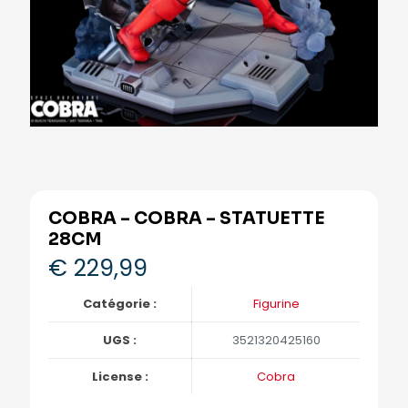
COBRA – COBRA – STATUETTE
28CM
€
229,99
Catégorie :
Figurine
UGS :
3521320425160
License :
Cobra