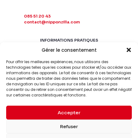
085 51 20 43
contact@nipponzilla.com
INFORMATIONS PRATIQUES
Gérer le consentement
MARDI-SAMEDI
10:00 - 18:00
Pour offrir les meilleures expériences, nous utilisons des
LUNDI-DIMANCHE
technologies telles que les cookies pour stocker et/ou accéder aux
informations des appareils. Le fait de consentir à ces technologies
FERMÉ
nous permettra de traiter des données telles que le comportement
de navigation ou les ID uniques sur ce site. Le fait de ne pas
consentir ou de retirer son consentement peut avoir un effet négatif
sur certaines caractéristiques et fonctions.
Accepter
© 2026 Nipponzilla. Tous
Mentions
Refuser
droits réservés.
légales