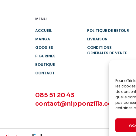
MENU
ACCUEIL
POLITIQUE DE RETOUR
MANGA
LIVRAISON
GOODIES
CONDITIONS
GÉNÉRALES DE VENTE
FIGURINES
BOUTIQUE
CONTACT
Pour offrir
les cookies
de consenti
085 51 20 43
que le comp
contact@nipponzilla.com
pas consent
certaines c
Ac