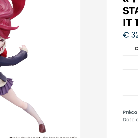
ST
IT
€
32
C
Préco
Date d