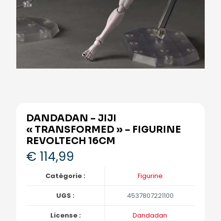
DANDADAN – JIJI
« TRANSFORMED » – FIGURINE
REVOLTECH 16CM
€
114,99
Catégorie :
Figurine
UGS :
4537807221100
License :
Dandadan