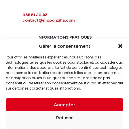
085 51 20 43
contact@nipponzilla.com
INFORMATIONS PRATIQUES
Gérer le consentement
MARDI-SAMEDI
10:00 - 18:00
Pour offrir les meilleures expériences, nous utilisons des
LUNDI-DIMANCHE
technologies telles que les cookies pour stocker et/ou accéder aux
informations des appareils. Le fait de consentir à ces technologies
FERMÉ
nous permettra de traiter des données telles que le comportement
de navigation ou les ID uniques sur ce site. Le fait de ne pas
consentir ou de retirer son consentement peut avoir un effet négatif
sur certaines caractéristiques et fonctions.
Accepter
© 2026 Nipponzilla. Tous
Mentions
Refuser
droits réservés.
légales