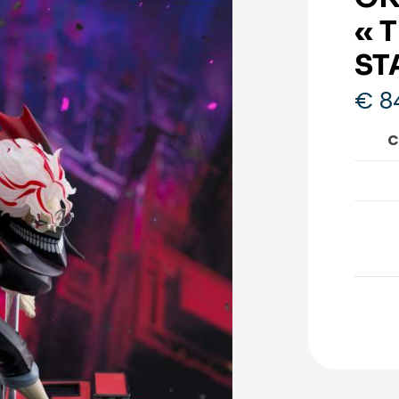
« 
ST
€
8
C