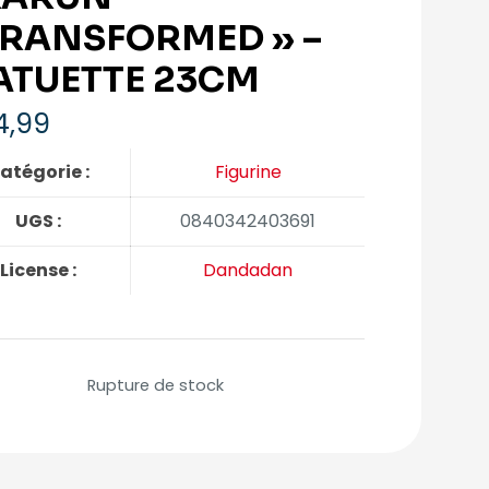
TRANSFORMED » –
ATUETTE 23CM
4,99
atégorie :
Figurine
UGS :
0840342403691
License :
Dandadan
Rupture de stock