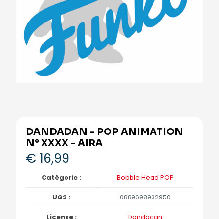
DANDADAN – POP ANIMATION
N° XXXX – AIRA
€
16,99
Catégorie :
Bobble Head POP
UGS :
0889698932950
License :
Dandadan