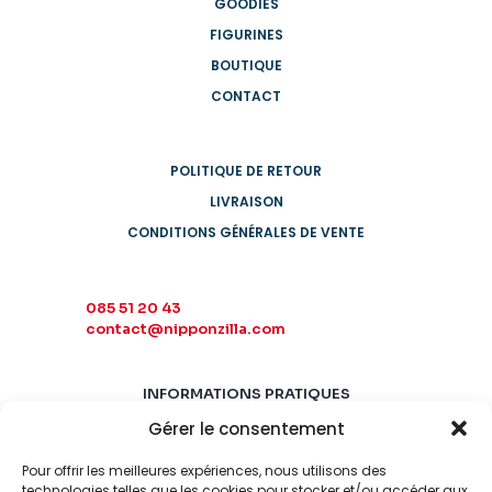
GOODIES
FIGURINES
BOUTIQUE
CONTACT
POLITIQUE DE RETOUR
LIVRAISON
CONDITIONS GÉNÉRALES DE VENTE
085 51 20 43
contact@nipponzilla.com
INFORMATIONS PRATIQUES
Gérer le consentement
MARDI-SAMEDI
10:00 - 18:00
Pour offrir les meilleures expériences, nous utilisons des
LUNDI-DIMANCHE
technologies telles que les cookies pour stocker et/ou accéder aux