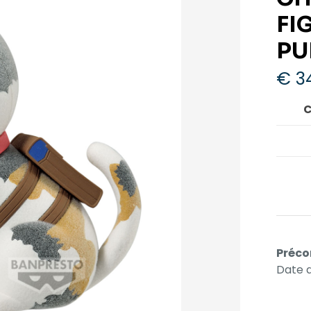
FI
PU
€
3
C
Préco
Date d