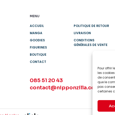
MENU
ACCUEIL
POLITIQUE DE RETOUR
MANGA
LIVRAISON
GOODIES
CONDITIONS
GÉNÉRALES DE VENTE
FIGURINES
BOUTIQUE
CONTACT
Pour offrir
les cookies
de consenti
085 51 20 43
que le comp
contact@nipponzilla.com
pas consent
certaines c
Ac