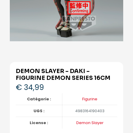
DEMON SLAYER – DAKI –
FIGURINE DEMON SERIES 16CM
€
34,99
Catégorie :
Figurine
UGS :
4983164190403
License :
Demon Slayer