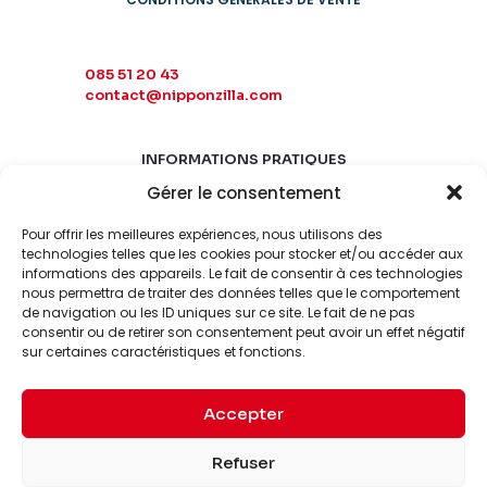
085 51 20 43
contact@nipponzilla.com
INFORMATIONS PRATIQUES
Gérer le consentement
MARDI-SAMEDI
10:00 - 18:00
Pour offrir les meilleures expériences, nous utilisons des
LUNDI-DIMANCHE
technologies telles que les cookies pour stocker et/ou accéder aux
informations des appareils. Le fait de consentir à ces technologies
FERMÉ
nous permettra de traiter des données telles que le comportement
de navigation ou les ID uniques sur ce site. Le fait de ne pas
consentir ou de retirer son consentement peut avoir un effet négatif
sur certaines caractéristiques et fonctions.
Accepter
© 2026 Nipponzilla. Tous
Mentions
Refuser
droits réservés.
légales