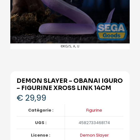
DEMON SLAYER – OBANAI IGURO
– FIGURINE XROSS LINK 14CM
€
29,99
Catégorie :
Figurine
UGS :
4582733468174
License :
Demon Slayer