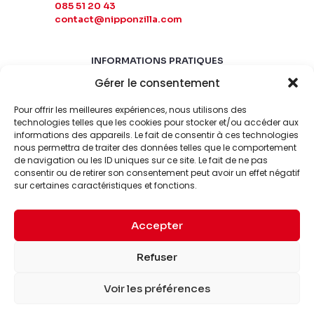
085 51 20 43
contact@nipponzilla.com
INFORMATIONS PRATIQUES
Gérer le consentement
MARDI-SAMEDI
10:00 - 18:00
Pour offrir les meilleures expériences, nous utilisons des
LUNDI-DIMANCHE
technologies telles que les cookies pour stocker et/ou accéder aux
FERMÉ
informations des appareils. Le fait de consentir à ces technologies
nous permettra de traiter des données telles que le comportement
de navigation ou les ID uniques sur ce site. Le fait de ne pas
consentir ou de retirer son consentement peut avoir un effet négatif
sur certaines caractéristiques et fonctions.
Accepter
© 2026 Nipponzilla. Tous
Mentions
Refuser
droits réservés.
légales
Voir les préférences