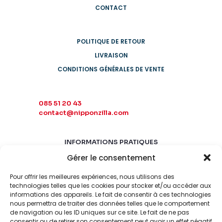
CONTACT
POLITIQUE DE RETOUR
LIVRAISON
CONDITIONS GÉNÉRALES DE VENTE
085 51 20 43
contact@nipponzilla.com
INFORMATIONS PRATIQUES
Gérer le consentement
MARDI-SAMEDI
10:00 - 18:00
Pour offrir les meilleures expériences, nous utilisons des
LUNDI-DIMANCHE
technologies telles que les cookies pour stocker et/ou accéder aux
informations des appareils. Le fait de consentir à ces technologies
FERMÉ
nous permettra de traiter des données telles que le comportement
de navigation ou les ID uniques sur ce site. Le fait de ne pas
consentir ou de retirer son consentement peut avoir un effet négatif