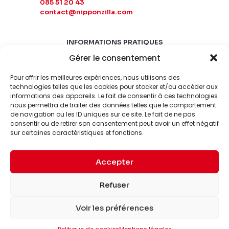
085 51 20 43
contact@nipponzilla.com
INFORMATIONS PRATIQUES
Gérer le consentement
MARDI-SAMEDI
10:00 - 18:00
Pour offrir les meilleures expériences, nous utilisons des
LUNDI-DIMANCHE
technologies telles que les cookies pour stocker et/ou accéder aux
informations des appareils. Le fait de consentir à ces technologies
FERMÉ
nous permettra de traiter des données telles que le comportement
de navigation ou les ID uniques sur ce site. Le fait de ne pas
consentir ou de retirer son consentement peut avoir un effet négatif
sur certaines caractéristiques et fonctions.
Accepter
© 2026 Nipponzilla. Tous
Mentions
Refuser
droits réservés.
légales
Voir les préférences