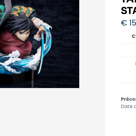
ST
€
15
C
Préco
Date d