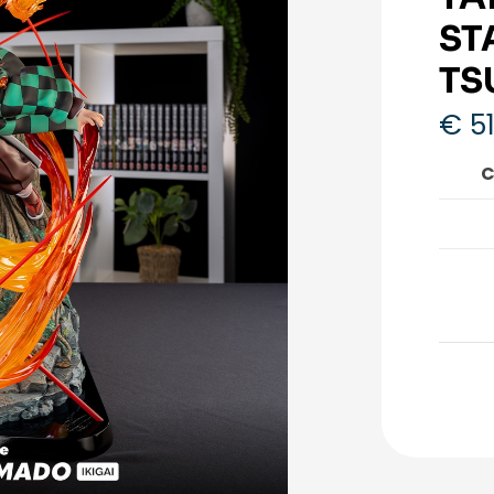
ST
TS
€
51
C