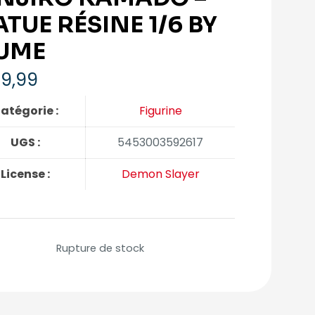
ATUE RÉSINE 1/6 BY
UME
9,99
atégorie :
Figurine
UGS :
5453003592617
License :
Demon Slayer
Rupture de stock