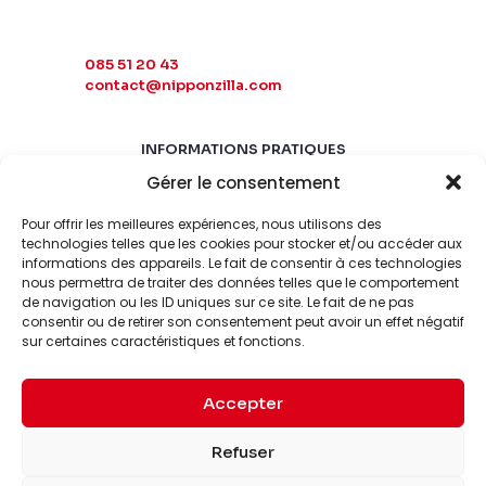
085 51 20 43
contact@nipponzilla.com
INFORMATIONS PRATIQUES
Gérer le consentement
MARDI-SAMEDI
10:00 - 18:00
Pour offrir les meilleures expériences, nous utilisons des
LUNDI-DIMANCHE
technologies telles que les cookies pour stocker et/ou accéder aux
informations des appareils. Le fait de consentir à ces technologies
FERMÉ
nous permettra de traiter des données telles que le comportement
de navigation ou les ID uniques sur ce site. Le fait de ne pas
consentir ou de retirer son consentement peut avoir un effet négatif
sur certaines caractéristiques et fonctions.
Accepter
© 2026 Nipponzilla. Tous
Mentions
Refuser
droits réservés.
légales