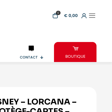
0
€ 0,00
BOUTIQUE
CONTACT
SNEY – LORCANA –
OTÈGE-CARTES –