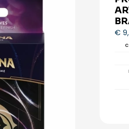
AR
BR
€
9
C