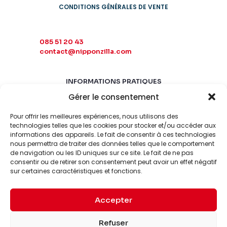
CONDITIONS GÉNÉRALES DE VENTE
085 51 20 43
contact@nipponzilla.com
INFORMATIONS PRATIQUES
Gérer le consentement
MARDI-SAMEDI
10:00 - 18:00
Pour offrir les meilleures expériences, nous utilisons des
LUNDI-DIMANCHE
technologies telles que les cookies pour stocker et/ou accéder aux
informations des appareils. Le fait de consentir à ces technologies
FERMÉ
nous permettra de traiter des données telles que le comportement
de navigation ou les ID uniques sur ce site. Le fait de ne pas
consentir ou de retirer son consentement peut avoir un effet négatif
sur certaines caractéristiques et fonctions.
Accepter
© 2026 Nipponzilla. Tous
Mentions
Refuser