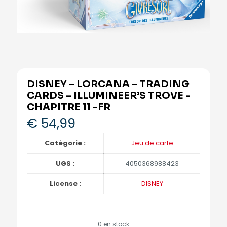
DISNEY – LORCANA – TRADING
CARDS – ILLUMINEER’S TROVE -
CHAPITRE 11 -FR
€
54,99
Catégorie :
Jeu de carte
UGS :
4050368988423
License :
DISNEY
0 en stock