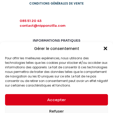
CONDITIONS GÉNÉRALES DE VENTE
085 51 20 43
contact@nipponzilla.com
INFORMATIONS PRATIQUES
Gérer le consentement
MARDI-SAMEDI
10:00 - 18:00
Pour offrir les meilleures expériences, nous utilisons des
LUNDI-DIMANCHE
technologies telles que les cookies pour stocker et/ou accéder aux
informations des appareils. Le fait de consentir à ces technologies
FERMÉ
nous permettra de traiter des données telles que le comportement
de navigation ou les ID uniques sur ce site. Le fait de ne pas
consentir ou de retirer son consentement peut avoir un effet négatif
sur certaines caractéristiques et fonctions.
Accepter
© 2026 Nipponzilla. Tous
Mentions
Refuser