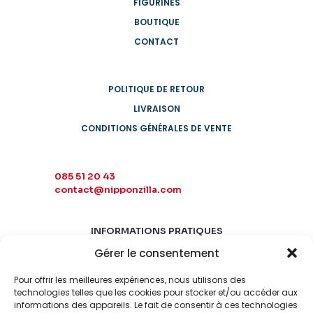
FIGURINES
BOUTIQUE
CONTACT
POLITIQUE DE RETOUR
LIVRAISON
CONDITIONS GÉNÉRALES DE VENTE
085 51 20 43
contact@nipponzilla.com
INFORMATIONS PRATIQUES
Gérer le consentement
MARDI-SAMEDI
10:00 - 18:00
Pour offrir les meilleures expériences, nous utilisons des
LUNDI-DIMANCHE
technologies telles que les cookies pour stocker et/ou accéder aux
FERMÉ
informations des appareils. Le fait de consentir à ces technologies