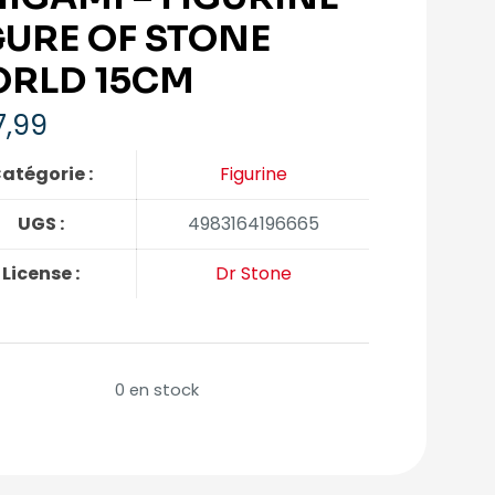
GURE OF STONE
RLD 15CM
,99
atégorie :
Figurine
UGS :
4983164196665
License :
Dr Stone
0 en stock