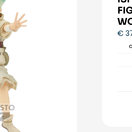
FI
WO
€
37
C