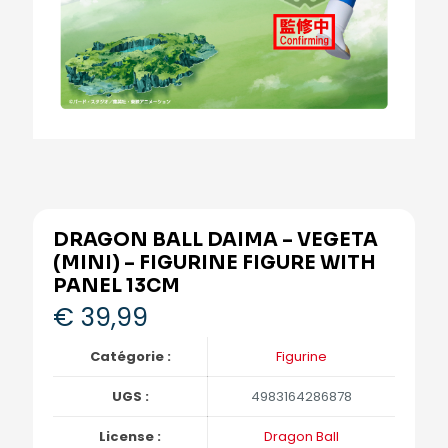
DRAGON BALL DAIMA – VEGETA
(MINI) – FIGURINE FIGURE WITH
PANEL 13CM
€
39,99
Catégorie :
Figurine
UGS :
4983164286878
License :
Dragon Ball