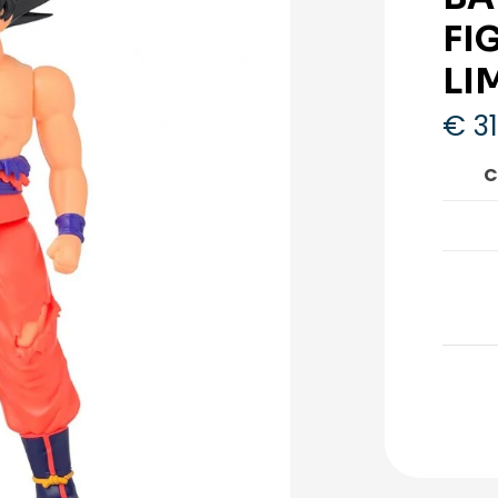
FI
LI
€
31
C