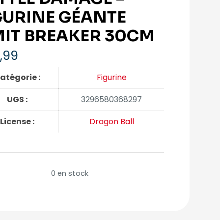
GURINE GÉANTE
MIT BREAKER 30CM
,99
atégorie :
Figurine
UGS :
3296580368297
License :
Dragon Ball
0 en stock