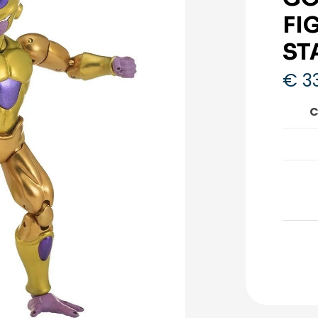
FI
ST
€
33
C