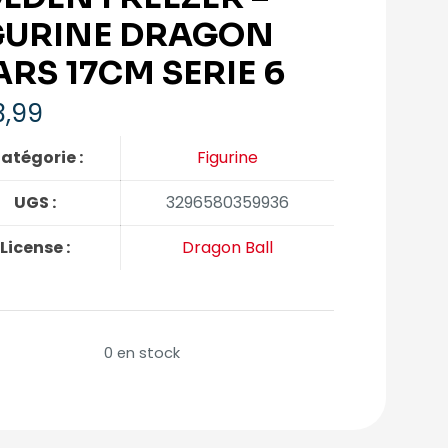
GURINE DRAGON
ARS 17CM SERIE 6
,99
atégorie :
Figurine
UGS :
3296580359936
License :
Dragon Ball
0 en stock