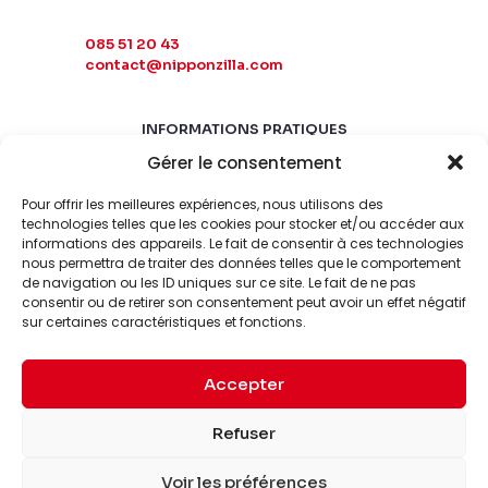
085 51 20 43
contact@nipponzilla.com
INFORMATIONS PRATIQUES
Gérer le consentement
MARDI-SAMEDI
10:00 - 18:00
Pour offrir les meilleures expériences, nous utilisons des
LUNDI-DIMANCHE
technologies telles que les cookies pour stocker et/ou accéder aux
informations des appareils. Le fait de consentir à ces technologies
FERMÉ
nous permettra de traiter des données telles que le comportement
de navigation ou les ID uniques sur ce site. Le fait de ne pas
consentir ou de retirer son consentement peut avoir un effet négatif
sur certaines caractéristiques et fonctions.
Accepter
© 2026 Nipponzilla. Tous
Mentions
Refuser
droits réservés.
légales
Voir les préférences