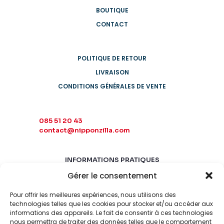
BOUTIQUE
CONTACT
POLITIQUE DE RETOUR
LIVRAISON
CONDITIONS GÉNÉRALES DE VENTE
085 51 20 43
contact@nipponzilla.com
INFORMATIONS PRATIQUES
Gérer le consentement
MARDI-SAMEDI
10:00 - 18:00
Pour offrir les meilleures expériences, nous utilisons des
LUNDI-DIMANCHE
technologies telles que les cookies pour stocker et/ou accéder aux
informations des appareils. Le fait de consentir à ces technologies
FERMÉ
nous permettra de traiter des données telles que le comportement