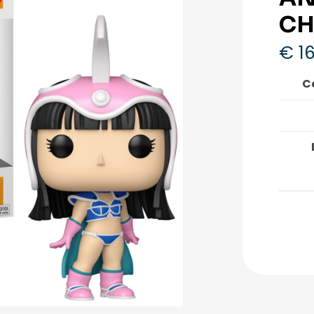
CH
€
16
C