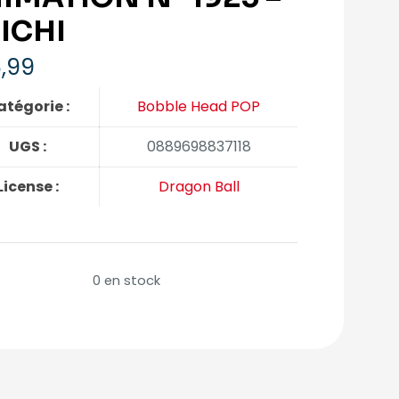
ICHI
,99
atégorie :
Bobble Head POP
UGS :
0889698837118
License :
Dragon Ball
0 en stock