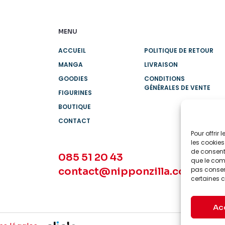
MENU
ACCUEIL
POLITIQUE DE RETOUR
MANGA
LIVRAISON
GOODIES
CONDITIONS
GÉNÉRALES DE VENTE
FIGURINES
BOUTIQUE
CONTACT
Pour offrir
les cookies
de consenti
085 51 20 43
que le comp
contact@nipponzilla.com
pas consent
certaines c
Ac