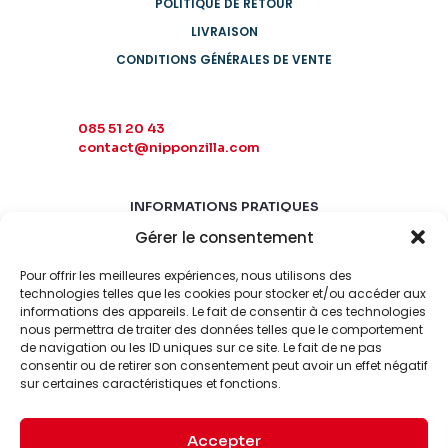
POLITIQUE DE RETOUR
LIVRAISON
CONDITIONS GÉNÉRALES DE VENTE
085 51 20 43
contact@nipponzilla.com
INFORMATIONS PRATIQUES
Gérer le consentement
MARDI-SAMEDI
10:00 - 18:00
Pour offrir les meilleures expériences, nous utilisons des
LUNDI-DIMANCHE
technologies telles que les cookies pour stocker et/ou accéder aux
informations des appareils. Le fait de consentir à ces technologies
FERMÉ
nous permettra de traiter des données telles que le comportement
de navigation ou les ID uniques sur ce site. Le fait de ne pas
consentir ou de retirer son consentement peut avoir un effet négatif
sur certaines caractéristiques et fonctions.
Accepter