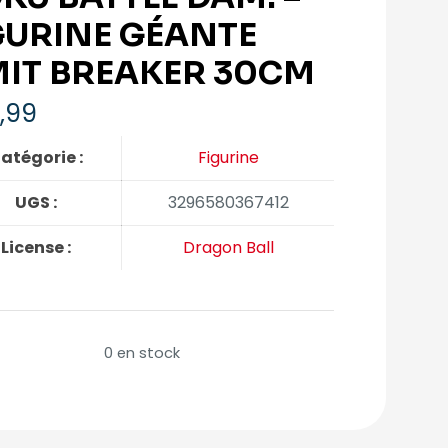
GURINE GÉANTE
MIT BREAKER 30CM
,99
atégorie :
Figurine
UGS :
3296580367412
License :
Dragon Ball
0 en stock