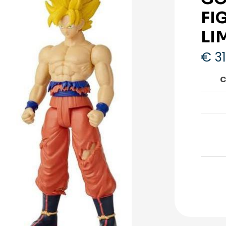
FI
LI
€
31
C