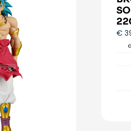
SO
22
€
3
C