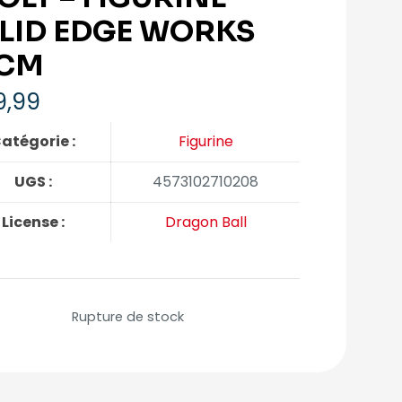
LID EDGE WORKS
CM
9,99
atégorie :
Figurine
UGS :
4573102710208
License :
Dragon Ball
Rupture de stock