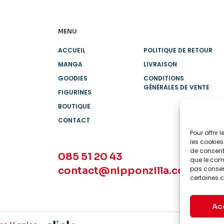
MENU
ACCUEIL
POLITIQUE DE RETOUR
MANGA
LIVRAISON
GOODIES
CONDITIONS
GÉNÉRALES DE VENTE
FIGURINES
BOUTIQUE
CONTACT
Pour offrir
les cookies
de consenti
085 51 20 43
que le comp
contact@nipponzilla.com
pas consent
certaines c
Ac