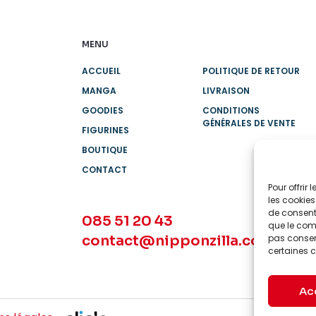
MENU
ACCUEIL
POLITIQUE DE RETOUR
MANGA
LIVRAISON
GOODIES
CONDITIONS
GÉNÉRALES DE VENTE
FIGURINES
BOUTIQUE
CONTACT
Pour offrir
les cookies
de consenti
085 51 20 43
que le comp
contact@nipponzilla.com
pas consent
certaines c
Ac