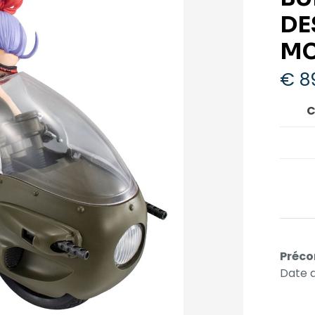
DE
MC
€
8
C
Préco
Date d