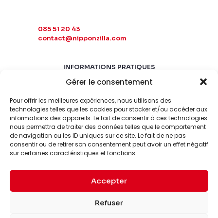
085 51 20 43
contact@nipponzilla.com
INFORMATIONS PRATIQUES
Gérer le consentement
MARDI-SAMEDI
10:00 - 18:00
Pour offrir les meilleures expériences, nous utilisons des
LUNDI-DIMANCHE
technologies telles que les cookies pour stocker et/ou accéder aux
informations des appareils. Le fait de consentir à ces technologies
FERMÉ
nous permettra de traiter des données telles que le comportement
de navigation ou les ID uniques sur ce site. Le fait de ne pas
consentir ou de retirer son consentement peut avoir un effet négatif
sur certaines caractéristiques et fonctions.
Accepter
© 2026 Nipponzilla. Tous
Mentions
Refuser
droits réservés.
légales