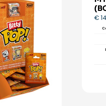
(B
€
14
C