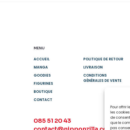
MENU
ACCUEIL
POLITIQUE DE RETOUR
MANGA
LIVRAISON
GOODIES
CONDITIONS
GÉNÉRALES DE VENTE
FIGURINES
BOUTIQUE
CONTACT
Pour offrir
les cookies
de consenti
085 51 20 43
que le comp
contact@nipponzilla.com
pas consent