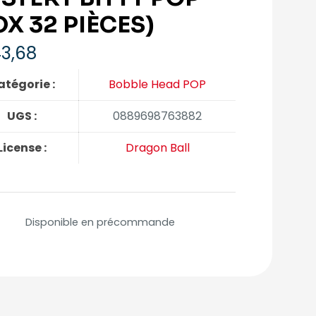
OX 32 PIÈCES)
3,68
atégorie :
Bobble Head POP
UGS :
0889698763882
License :
Dragon Ball
Disponible en précommande