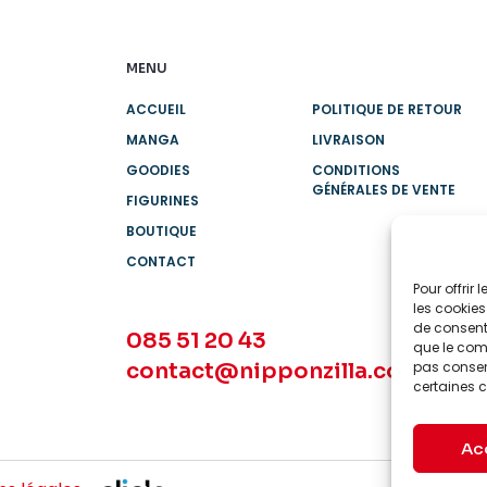
MENU
ACCUEIL
POLITIQUE DE RETOUR
MANGA
LIVRAISON
GOODIES
CONDITIONS
GÉNÉRALES DE VENTE
FIGURINES
BOUTIQUE
CONTACT
Pour offrir
les cookies
de consenti
085 51 20 43
que le comp
contact@nipponzilla.com
pas consent
certaines c
Ac