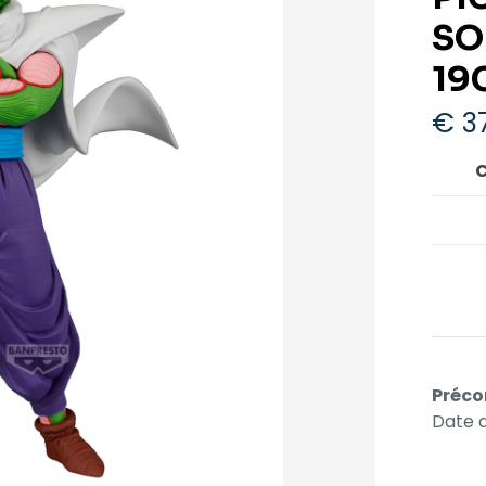
SO
19
€
37
C
Préco
Date d