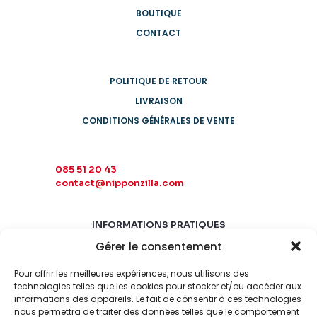
BOUTIQUE
CONTACT
POLITIQUE DE RETOUR
LIVRAISON
CONDITIONS GÉNÉRALES DE VENTE
085 51 20 43
contact@nipponzilla.com
INFORMATIONS PRATIQUES
Gérer le consentement
MARDI-SAMEDI
10:00 - 18:00
Pour offrir les meilleures expériences, nous utilisons des
LUNDI-DIMANCHE
technologies telles que les cookies pour stocker et/ou accéder aux
informations des appareils. Le fait de consentir à ces technologies
FERMÉ
nous permettra de traiter des données telles que le comportement