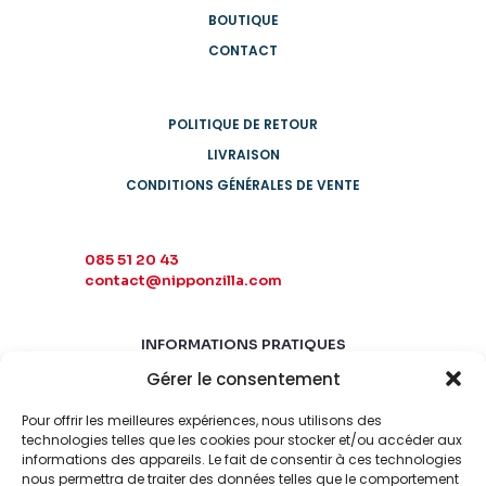
BOUTIQUE
CONTACT
POLITIQUE DE RETOUR
LIVRAISON
CONDITIONS GÉNÉRALES DE VENTE
085 51 20 43
contact@nipponzilla.com
INFORMATIONS PRATIQUES
Gérer le consentement
MARDI-SAMEDI
10:00 - 18:00
Pour offrir les meilleures expériences, nous utilisons des
LUNDI-DIMANCHE
technologies telles que les cookies pour stocker et/ou accéder aux
informations des appareils. Le fait de consentir à ces technologies
FERMÉ
nous permettra de traiter des données telles que le comportement