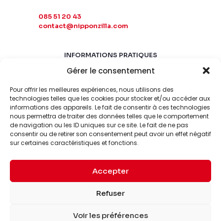
085 51 20 43
contact@nipponzilla.com
INFORMATIONS PRATIQUES
Gérer le consentement
MARDI-SAMEDI
10:00 - 18:00
Pour offrir les meilleures expériences, nous utilisons des
LUNDI-DIMANCHE
technologies telles que les cookies pour stocker et/ou accéder aux
informations des appareils. Le fait de consentir à ces technologies
FERMÉ
nous permettra de traiter des données telles que le comportement
de navigation ou les ID uniques sur ce site. Le fait de ne pas
consentir ou de retirer son consentement peut avoir un effet négatif
sur certaines caractéristiques et fonctions.
Accepter
© 2026 Nipponzilla. Tous
Mentions
Refuser
droits réservés.
légales
Voir les préférences