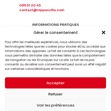
085 51 20 43
contact@nipponzilla.com
INFORMATIONS PRATIQUES
Gérer le consentement
MARDI-SAMEDI
10:00 - 18:00
Pour offrir les meilleures expériences, nous utilisons des
LUNDI-DIMANCHE
technologies telles que les cookies pour stocker et/ou accéder aux
FERMÉ
informations des appareils. Le fait de consentir à ces technologies
nous permettra de traiter des données telles que le comportement
de navigation ou les ID uniques sur ce site. Le fait de ne pas
consentir ou de retirer son consentement peut avoir un effet négatif
sur certaines caractéristiques et fonctions.
Accepter
© 2026 Nipponzilla. Tous
Mentions
Refuser
droits réservés.
légales
Voir les préférences