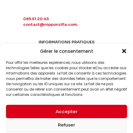
085 51 20 43
contact@nipponzilla.com
INFORMATIONS PRATIQUES
Gérer le consentement
MARDI-SAMEDI
10:00 - 18:00
Pour offrir les meilleures expériences, nous utilisons des
LUNDI-DIMANCHE
technologies telles que les cookies pour stocker et/ou accéder aux
informations des appareils. Le fait de consentir à ces technologies
FERMÉ
nous permettra de traiter des données telles que le comportement
de navigation ou les ID uniques sur ce site. Le fait de ne pas
consentir ou de retirer son consentement peut avoir un effet négatif
sur certaines caractéristiques et fonctions.
Accepter
© 2026 Nipponzilla. Tous
Mentions
Refuser
droits réservés.
légales