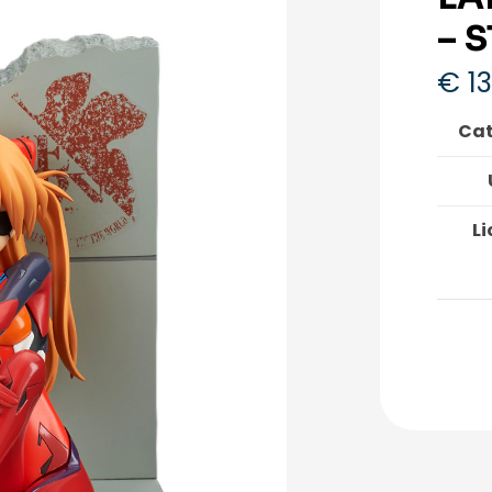
– 
€
13
Cat
Li