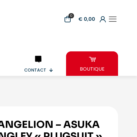
0
€ 0,00
BOUTIQUE
CONTACT
ANGELION – ASUKA
NGLEY « PLUGSUIT »