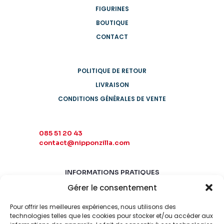
FIGURINES
BOUTIQUE
CONTACT
POLITIQUE DE RETOUR
LIVRAISON
CONDITIONS GÉNÉRALES DE VENTE
085 51 20 43
contact@nipponzilla.com
INFORMATIONS PRATIQUES
Gérer le consentement
MARDI-SAMEDI
10:00 - 18:00
Pour offrir les meilleures expériences, nous utilisons des
LUNDI-DIMANCHE
technologies telles que les cookies pour stocker et/ou accéder aux