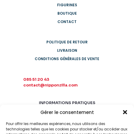
FIGURINES
BOUTIQUE
CONTACT
POLITIQUE DE RETOUR
LIVRAISON
CONDITIONS GÉNÉRALES DE VENTE
085 51 20 43
contact@nipponzilla.com
INFORMATIONS PRATIQUES
Gérer le consentement
MARDI-SAMEDI
10:00 - 18:00
Pour offrir les meilleures expériences, nous utilisons des
LUNDI-DIMANCHE
technologies telles que les cookies pour stocker et/ou accéder aux