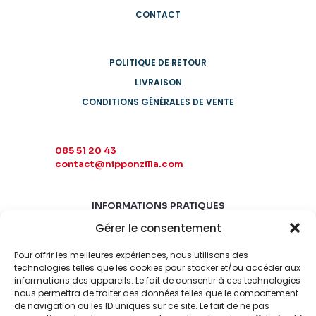
CONTACT
POLITIQUE DE RETOUR
LIVRAISON
CONDITIONS GÉNÉRALES DE VENTE
085 51 20 43
contact@nipponzilla.com
INFORMATIONS PRATIQUES
Gérer le consentement
MARDI-SAMEDI
10:00 - 18:00
Pour offrir les meilleures expériences, nous utilisons des
LUNDI-DIMANCHE
technologies telles que les cookies pour stocker et/ou accéder aux
informations des appareils. Le fait de consentir à ces technologies
FERMÉ
nous permettra de traiter des données telles que le comportement
de navigation ou les ID uniques sur ce site. Le fait de ne pas