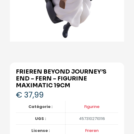
FRIEREN BEYOND JOURNEY’S
END – FERN – FIGURINE
MAXIMATIC 19CM
€
37,99
Catégorie :
Figurine
UGS :
4573102710116
License :
Frieren